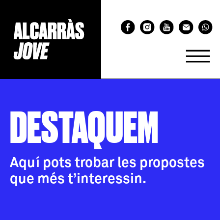
DESTAQUEM
Aquí pots trobar les propostes
que més t’interessin.