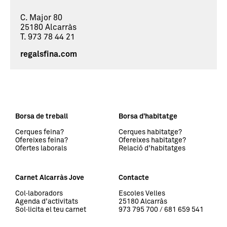
C. Major 80
25180 Alcarràs
T. 973 78 44 21
regalsfina.com
Borsa de treball
Borsa d’habitatge
Cerques feina?
Cerques habitatge?
Ofereixes feina?
Ofereixes habitatge?
Ofertes laborals
Relació d’habitatges
Carnet Alcarràs Jove
Contacte
Col·laboradors
Escoles Velles
Agenda d’activitats
25180 Alcarràs
Sol·licita el teu carnet
973 795 700 / 681 659 541