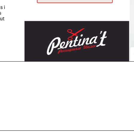
s i
s
lut